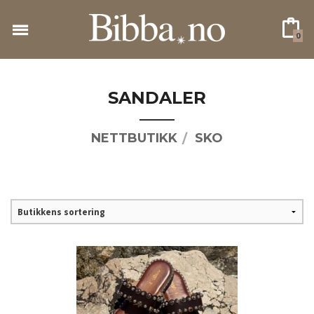
Gå
til
0
innholdet
SANDALER
NETTBUTIKK
SKO