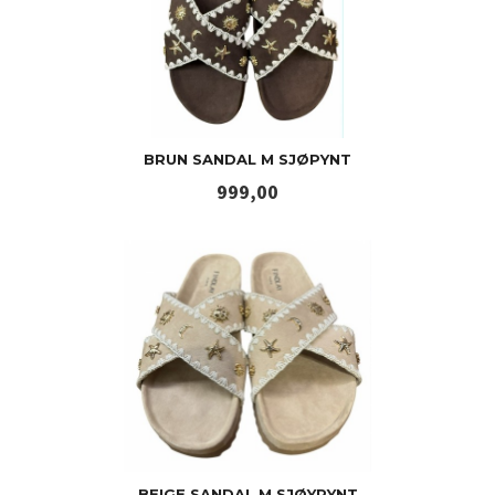
BRUN SANDAL M SJØPYNT
Pris
999,00
BEIGE SANDAL M SJØYPYNT