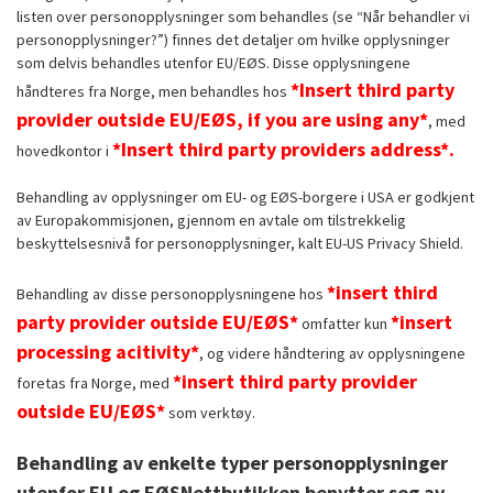
listen over personopplysninger som behandles (se “Når behandler vi
personopplysninger?”) finnes det detaljer om hvilke opplysninger
som delvis behandles utenfor EU/EØS. Disse opplysningene
*Insert third party
håndteres fra Norge, men behandles hos
provider outside EU/EØS, if you are using any*
, med
*Insert third party providers address*.
hovedkontor i
Behandling av opplysninger om EU- og EØS-borgere i USA er godkjent
av Europakommisjonen, gjennom en avtale om tilstrekkelig
beskyttelsesnivå for personopplysninger, kalt EU-US Privacy Shield.
*insert third
Behandling av disse personopplysningene hos
party provider outside EU/EØS*
*insert
omfatter kun
processing acitivity*
, og videre håndtering av opplysningene
*insert third party provider
foretas fra Norge, med
outside EU/EØS*
som verktøy.
Behandling av enkelte typer personopplysninger
utenfor EU og EØS
Nettbutikken benytter seg av