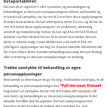
Dataportabilitet:
Dersom du er registrert i våre systemer, og innsamlingen og
behandlingen av disse personopplysningene utføres automatisk og
er basert på samtykke, har du rett til å overføre disse opplysningene
til andre leverandører. Du kan etterspørre dette fra oss, og du har da
rett til å motta disse opplysningene i et strukturert, alminnelig
anvendt og maskinleselig format. Du kan også ha rett til å få disse
dataene overført direkte fra oss til en annen leverandør, dersom
dette er teknisk mulig. I noen tilfeller kan vi bli nødt til å be om
ytterligere opplysninger om deg for å kunne bekrefte identiteten din
før vi kan utføre dette. Kontakt behandlingsansvarlig dersom flytting
eller overføring av dine personopplysninger er ønskelig.
Trekke samtykke til behandling av egne
personopplysninger:
Med unntak av informasjon du gir fra deg i forbindelse med kjøp, er all
*Fyll inn navn firmaet
behandling av personopplysninger hos
begrunnet i et samtykke. Du har rett til å trekke ditt samtykke når
som helst, og behandlingen av disse personopplysningene til det
aktuelle formålet skal da opphøre. Dersom opplysningene kun
benyttes til det formålet du trekker ditt samtykke fra, skal