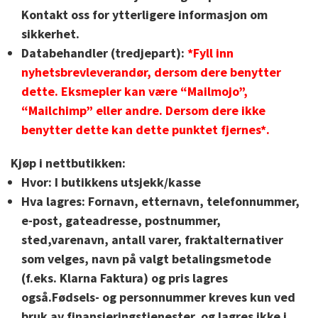
Kontakt oss for ytterligere informasjon om
sikkerhet.
Databehandler (tredjepart):
*Fyll inn
nyhetsbrevleverandør, dersom dere benytter
dette. Eksmepler kan være “Mailmojo”,
“Mailchimp” eller andre. Dersom dere ikke
benytter dette kan dette punktet fjernes*.
Kjøp i nettbutikken:
Hvor:
I butikkens utsjekk/kasse
Hva lagres:
Fornavn, etternavn, telefonnummer,
e-post, gateadresse, postnummer,
sted,varenavn, antall varer, fraktalternativer
som velges, navn på valgt betalingsmetode
(f.eks. Klarna Faktura) og pris lagres
også.Fødsels- og personnummer kreves kun ved
bruk av finansieringstjenester, og lagres ikke i