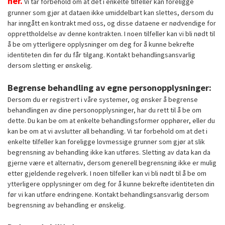
her.
Vi tar forbehold om at det i enkelte tilfeller kan foreligge
grunner som gjør at dataen ikke umiddelbart kan slettes, dersom du
har inngått en kontrakt med oss, og disse dataene er nødvendige for
opprettholdelse av denne kontrakten. I noen tilfeller kan vi bli nødt til
å be om ytterligere opplysninger om deg for å kunne bekrefte
identiteten din før du får tilgang. Kontakt behandlingsansvarlig
dersom sletting er ønskelig.
Begrense behandling av egne personopplysninger:
Dersom du er registrert i våre systemer, og ønsker å begrense
behandlingen av dine personopplysninger, har du rett til å be om
dette. Du kan be om at enkelte behandlingsformer opphører, eller du
kan be om at vi avslutter all behandling. Vi tar forbehold om at det i
enkelte tilfeller kan foreligge lovmessige grunner som gjør at slik
begrensning av behandling ikke kan utføres. Sletting av data kan da
gjerne være et alternativ, dersom generell begrensning ikke er mulig
etter gjeldende regelverk. I noen tilfeller kan vi bli nødt til å be om
ytterligere opplysninger om deg for å kunne bekrefte identiteten din
før vi kan utføre endringene. Kontakt behandlingsansvarlig dersom
begrensning av behandling er ønskelig.