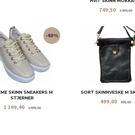
HVIT SKINN MOKKA
Tilbud
R
749,50
1 499,00
LES MER
LES MER
-40%
EME SKINN SNEAKERS M
SORT SKINNVESKE M S
STJERNER
Tilbud
R
499,00
999,00
Tilbud
Rabatt
1 199,40
1 999,00
LES MER
KJØP