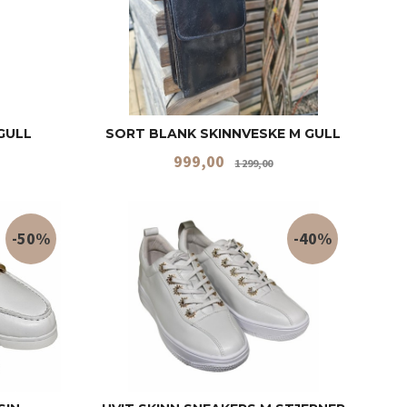
GULL
SORT BLANK SKINNVESKE M GULL
abatt
Tilbud
Rabatt
999,00
1 299,00
KJØP
-50%
-40%