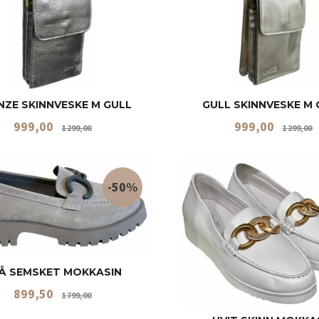
ZE SKINNVESKE M GULL
GULL SKINNVESKE M 
Tilbud
Rabatt
Tilbud
R
999,00
999,00
1 299,00
1 299,00
KJØP
KJØP
-50%
Å SEMSKET MOKKASIN
Tilbud
Rabatt
899,50
1 799,00