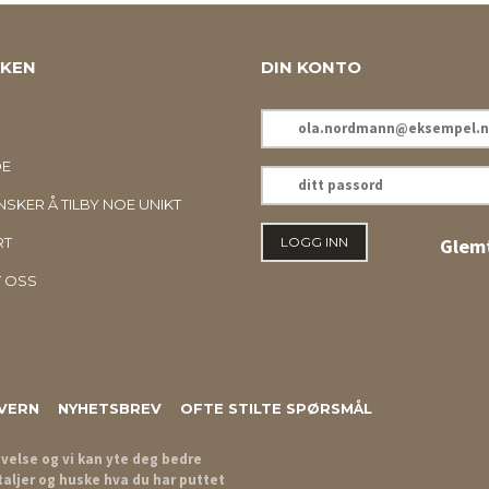
KKEN
DIN KONTO
E-
POSTADRESSE
DE
DITT
PASSORD
SKER Å TILBY NOE UNIKT
RT
Glemt
 OSS
VERN
NYHETSBREV
OFTE STILTE SPØRSMÅL
evelse og vi kan yte deg bedre
taljer og huske hva du har puttet