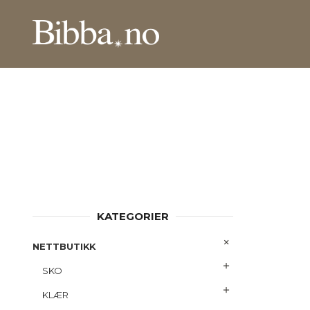
Gå
Lukk
PRODUKTER
til
innholdet
KATEGORIER
NETTBUTIKK
SKO
KLÆR