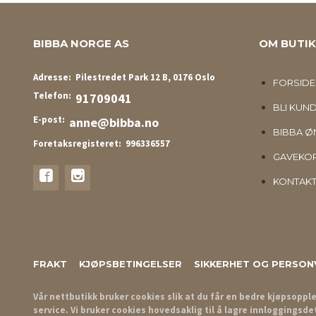
BIBBA NORGE AS
OM BUTI
Adresse:
Pilestredet Park 12 B, 0176 Oslo
FORSIDE
Telefon:
91709041
BLI KUN
E-post:
anne@bibba.no
BIBBA ØN
Foretaksregisteret:
996336557
GAVEKO
KONTAKT
FRAKT
KJØPSBETINGELSER
SIKKERHET OG PERSON
Vår nettbutikk bruker cookies slik at du får en bedre kjøpsoppl
service. Vi bruker cookies hovedsaklig til å lagre innloggingsde