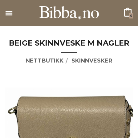
Gå
til
0
innholdet
BEIGE SKINNVESKE M NAGLER
NETTBUTIKK
SKINNVESKER