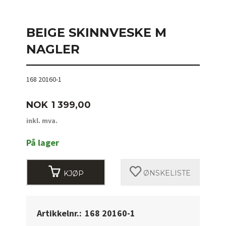
BEIGE SKINNVESKE M
NAGLER
168 20160-1
Pris
NOK
1 399,00
inkl. mva.
På lager
KJØP
ØNSKELISTE
Artikkelnr.:
168 20160-1