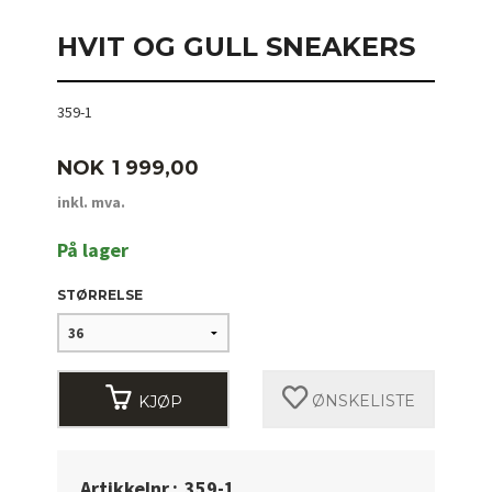
HVIT OG GULL SNEAKERS
359-1
Pris
NOK
1 999,00
inkl. mva.
På lager
STØRRELSE
KJØP
ØNSKELISTE
Artikkelnr.:
359-1