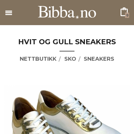
Gå
til
0
innholdet
HVIT OG GULL SNEAKERS
NETTBUTIKK
SKO
SNEAKERS