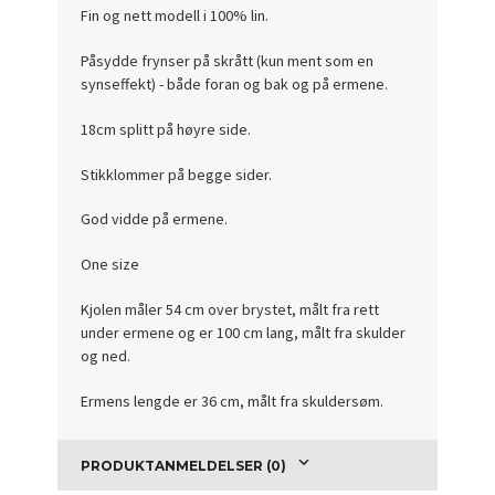
Fin og nett modell i 100% lin.
Påsydde frynser på skrått (kun ment som en
synseffekt) - både foran og bak og på ermene.
18cm splitt på høyre side.
Stikklommer på begge sider.
God vidde på ermene.
One size
Kjolen måler 54 cm over brystet, målt fra rett
under ermene og er 100 cm lang, målt fra skulder
og ned.
Ermens lengde er 36 cm, målt fra skuldersøm.
PRODUKTANMELDELSER (0)