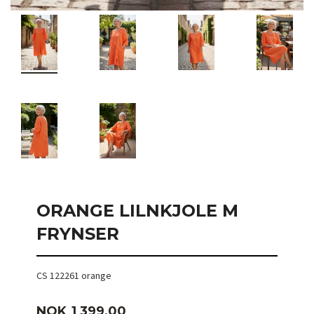
ORANGE LILNKJOLE M
FRYNSER
CS 122261 orange
Pris
NOK
1 399,00