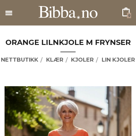
Gå
til
0
innholdet
ORANGE LILNKJOLE M FRYNSER
NETTBUTIKK
KLÆR
KJOLER
LIN KJOLER