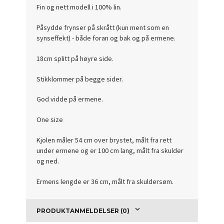
Fin og nett modell i 100% lin.
Påsydde frynser på skrått (kun ment som en
synseffekt) - både foran og bak og på ermene.
18cm splitt på høyre side.
Stikklommer på begge sider.
God vidde på ermene.
One size
Kjolen måler 54 cm over brystet, målt fra rett
under ermene og er 100 cm lang, målt fra skulder
og ned.
Ermens lengde er 36 cm, målt fra skuldersøm.
PRODUKTANMELDELSER (0)