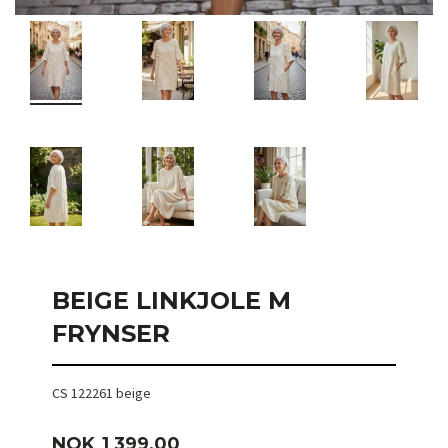
BEIGE LINKJOLE M
FRYNSER
CS 122261 beige
Pris
NOK
1 399,00