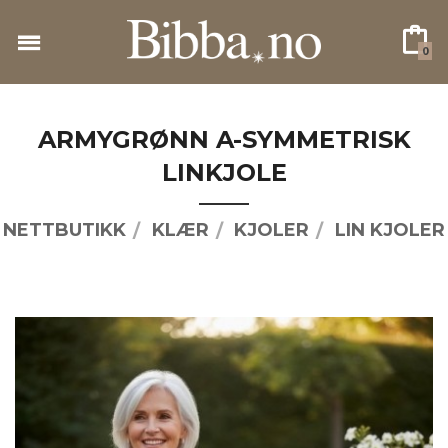
Gå
til
0
innholdet
ARMYGRØNN A-SYMMETRISK
LINKJOLE
NETTBUTIKK
KLÆR
KJOLER
LIN KJOLER