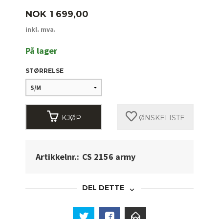
Pris
NOK
1 699,00
inkl. mva.
På lager
STØRRELSE
KJØP
ØNSKELISTE
Artikkelnr.:
CS 2156 army
DEL DETTE