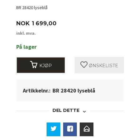
BR 28420 lyseblå
Pris
NOK
1 699,00
inkl. mva.
På lager
KJØP
ØNSKELISTE
Artikkelnr.:
BR 28420 lyseblå
DEL DETTE