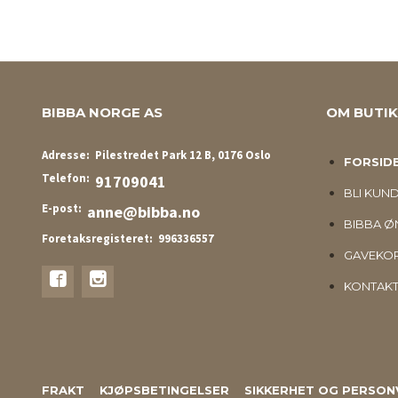
BIBBA NORGE AS
OM BUTI
Adresse:
Pilestredet Park 12 B, 0176 Oslo
FORSID
Telefon:
91709041
BLI KUN
E-post:
anne@bibba.no
BIBBA ØN
Foretaksregisteret:
996336557
GAVEKO
KONTAKT
FRAKT
KJØPSBETINGELSER
SIKKERHET OG PERSON