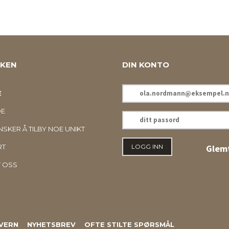
KKEN
DIN KONTO
E-
E
POSTADRESSE
DE
DITT
PASSORD
SKER Å TILBY NOE UNIKT
RT
Glemt
 OSS
VERN
NYHETSBREV
OFTE STILTE SPØRSMÅL