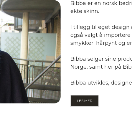
Bibba er en norsk bedri
ekte skinn.
I tillegg til eget design
også valgt å importere 
smykker, hårpynt og en
Bibba selger sine prod
Norge, samt her på Bib
Bibba utvikles, design
LES MER