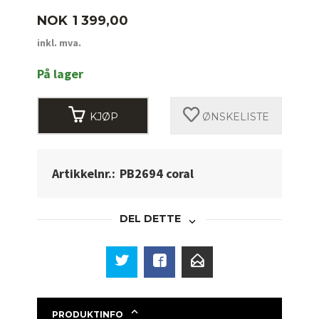
Pris
NOK
1 399,00
inkl. mva.
På lager
KJØP
ØNSKELISTE
Artikkelnr.:
PB2694 coral
DEL DETTE
PRODUKTINFO